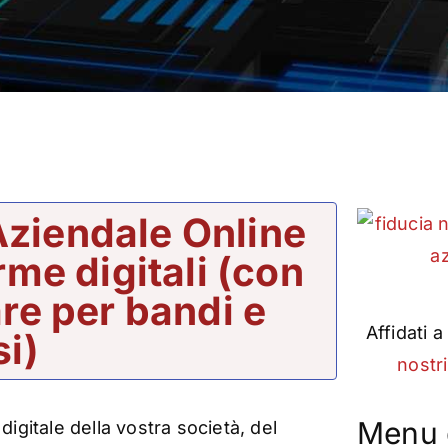
Aziendale Online
rme digitali (con
re per bandi e
Affidati a
i)
nostri
Menu 
igitale della vostra società, del