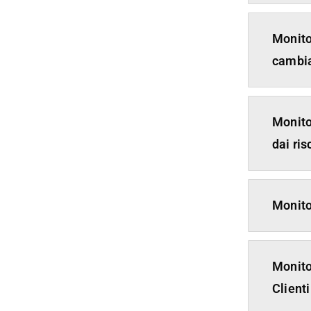
Monito
cambia
Monito
dai ris
Monito
Monito
Clienti