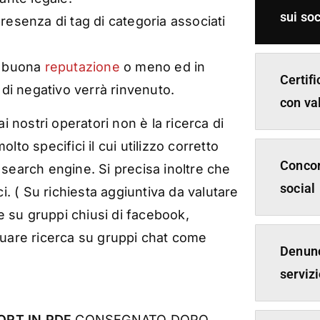
sui soc
esenza di tag di categoria associati
a buona
reputazione
o meno ed in
Certif
di negativo verrà rinvenuto.
con va
i nostri operatori non è la ricerca di
to specifici il cui utilizzo corretto
Concor
 search engine. Si precisa inoltre che
social
i. ( Su richiesta aggiuntiva da valutare
 su gruppi chiusi di facebook,
tuare ricerca su gruppi chat come
Denunc
serviz
ORT IN PDF
CONSEGNATO DOPO