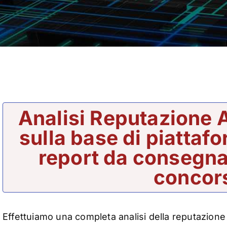
Analisi Reputazione 
sulla base di piattafo
report da consegna
concors
Effettuiamo una completa analisi della reputazione d