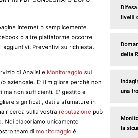
Difesa
livelli
i pagine internet o semplicemente
acebook o altre piattaforme occorre
Domand
i aggiuntivi. Preventivi su richiesta.
della 
rvizio di Analisi e
Monitoraggio
sul
Indagin
o aziendale. E’ il migliore perchè non
una fr
i ma non sufficienti. E’ gestito e
iere significati, dati e sfumature in
a ricerca sulla vostra
reputazione
può
Monito
tivo. Noi elaboriamo unicamente
la sic
nostro team di
monitoraggio
è