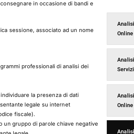
a consegnare in occasione di bandi e
Analis
nica sessione, associato ad un nome
Online
Analis
rammi professionali di analisi dei
Serviz
individuare la presenza di dati
Analis
esentante legale su internet
Online
dice fiscale).
o un gruppo di parole chiave negative
Analis
ante legale.